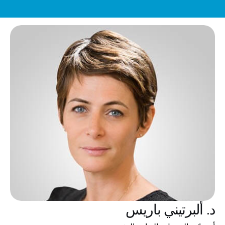
عرض خاص: تقويم إنفزلاين للأطفال والمراهقين – ابتداءً من 5,000 درهم
د. ألبرتيني باريس