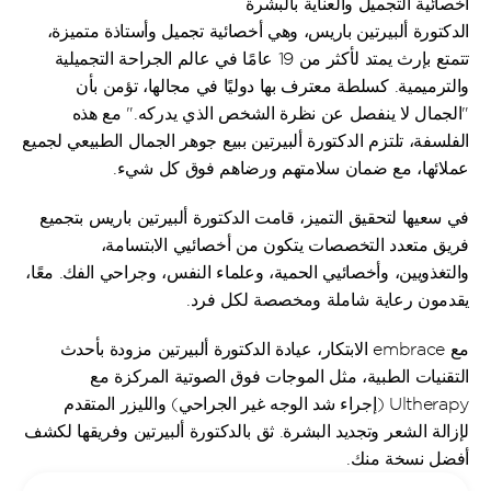
أخصائية التجميل والعناية بالبشرة
الدكتورة ألبيرتين باريس، وهي أخصائية تجميل وأستاذة متميزة، 
تتمتع بإرث يمتد لأكثر من 19 عامًا في عالم الجراحة التجميلية 
والترميمية. كسلطة معترف بها دوليًا في مجالها، تؤمن بأن 
"الجمال لا ينفصل عن نظرة الشخص الذي يدركه." مع هذه 
الفلسفة، تلتزم الدكتورة ألبيرتين ببيع جوهر الجمال الطبيعي لجميع 
عملائها، مع ضمان سلامتهم ورضاهم فوق كل شيء.
في سعيها لتحقيق التميز، قامت الدكتورة ألبيرتين باريس بتجميع 
فريق متعدد التخصصات يتكون من أخصائيي الابتسامة، 
والتغذويين، وأخصائيي الحمية، وعلماء النفس، وجراحي الفك. معًا، 
يقدمون رعاية شاملة ومخصصة لكل فرد.
مع embrace الابتكار، عيادة الدكتورة ألبيرتين مزودة بأحدث 
التقنيات الطبية، مثل الموجات فوق الصوتية المركزة مع 
Ultherapy (إجراء شد الوجه غير الجراحي) والليزر المتقدم 
لإزالة الشعر وتجديد البشرة. ثق بالدكتورة ألبيرتين وفريقها لكشف 
أفضل نسخة منك.