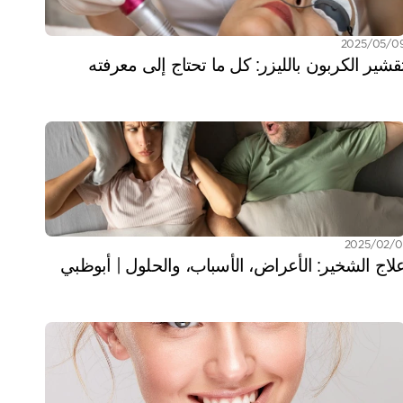
/05‏/2025
قشير الكربون بالليزر: كل ما تحتاج إلى معرفته
02‏/2025
لاج الشخير: الأعراض، الأسباب، والحلول | أبوظبي