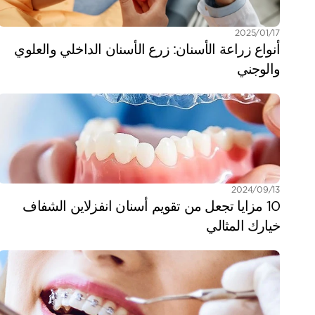
17‏/01‏/2025
أنواع زراعة الأسنان: زرع الأسنان الداخلي والعلوي 
والوجني
13‏/09‏/2024
10 مزايا تجعل من تقويم أسنان انفزلاين الشفاف 
خيارك المثالي