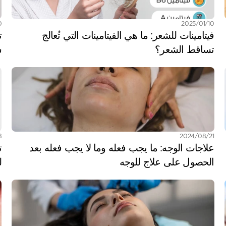
10‏/01‏/2025
20‏
فيتامينات للشعر: ما هي الفيتامينات التي تُعالج 
تساقط الشعر؟
س
21‏/08‏/2024
28‏
علاجات الوجه: ما يجب فعله وما لا يجب فعله بعد 
الحصول على علاج للوجه
ل