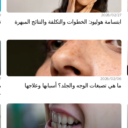
27‏/02‏/2026
20‏
ابتسامة هوليود: الخطوات والتكلفة والنتائج المبهرة
ت
06‏/02‏/2026
17‏/
ما هي تصبغات الوجه والجلد؟ أسبابها وعلاجها
ع