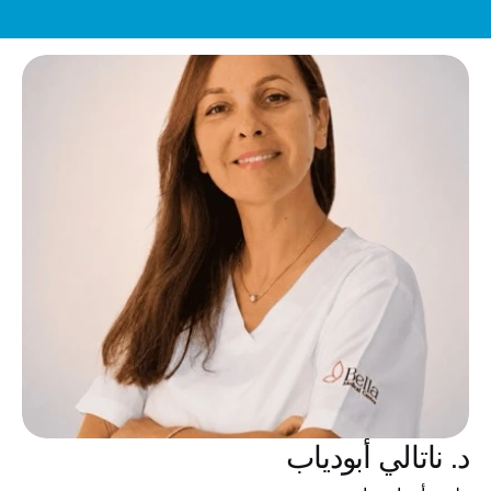
عرض خاص: تقويم إنفزلاين للأطفال والمراهقين – ابتداءً من 5,000 درهم
د. ناتالي أبودياب