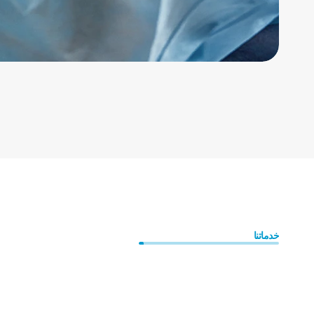
10+
20M+
خدماتنا
أطلق
ثقتك
الداخلية
وافصح
عن
أفضل
نسخة
من
نفسك