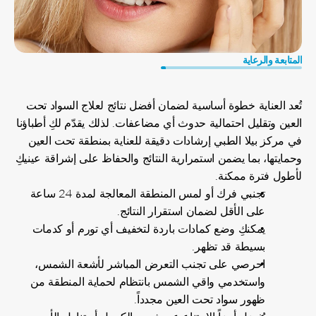
المتابعة والرعاية
الرعاية
بعد
العلاج
تُعد العناية خطوة أساسية لضمان أفضل نتائج لعلاج السواد تحت 
العين وتقليل احتمالية حدوث أي مضاعفات. لذلك يقدّم لكِ أطباؤنا 
في مركز بيلا الطبي إرشادات دقيقة للعناية بمنطقة تحت العين 
وحمايتها، بما يضمن استمرارية النتائج والحفاظ على إشراقة عينيكِ 
لأطول فترة ممكنة.
تجنبي فرك أو لمس المنطقة المعالجة لمدة 24 ساعة 
على الأقل لضمان استقرار النتائج. 
يمكنكِ وضع كمادات باردة لتخفيف أي تورم أو كدمات 
بسيطة قد تظهر.
احرصي على تجنب التعرض المباشر لأشعة الشمس، 
واستخدمي واقي الشمس بانتظام لحماية المنطقة من 
ظهور سواد تحت العين مجدداً.