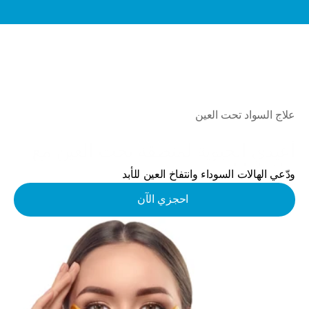
عرض خاص: تقويم إنفزلاين للأطفال والمراهقين – ابتداءً من 5,000 درهم
علاج السواد تحت العين
أعيدي الحيوية لمنطقة تحت العين مع 
علاجاتنا المتخصصة
ودّعي الهالات السوداء وانتفاخ العين للأبد
احجزي الآن