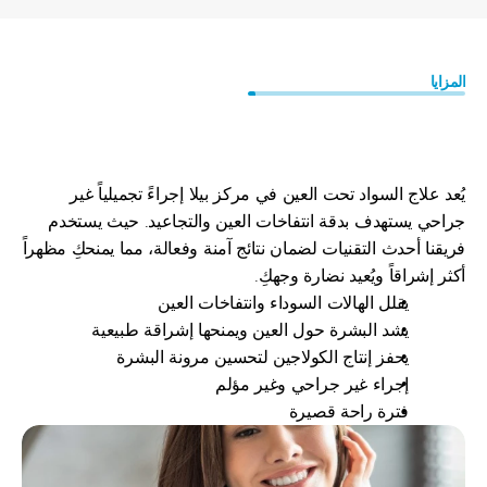
المزايا
أعيدي
الحيوية
لنظرتكِ
مع
علاج
تحت
العين
يُعد علاج السواد تحت العين في مركز بيلا إجراءً تجميلياً غير 
جراحي يستهدف بدقة انتفاخات العين والتجاعيد. حيث يستخدم 
فريقنا أحدث التقنيات لضمان نتائج آمنة وفعالة، مما يمنحكِ مظهراً 
أكثر إشراقاً ويُعيد نضارة وجهكِ.
يقلل الهالات السوداء وانتفاخات العين
يشد البشرة حول العين ويمنحها إشراقة طبيعية 
يحفز إنتاج الكولاجين لتحسين مرونة البشرة
إجراء غير جراحي وغير مؤلم
فترة راحة قصيرة 