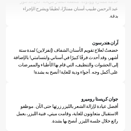
خدمة ممتازة وودودة. منطقة انتظار مريحة. كان الدكتور 
عبد الرحمن طبيب أسنان ممتازًا، لطيفًا ويشرح الإجراء 
بدقة.
آران هندرسون
خضعتُ لعلاج تقويم الأسنان الشفاف (إنفزلاين) لمدة ستة 
أشهر، وقد أحدث فرقًا كبيرًا في أسناني وابتسامتي! بالإضافة 
إلى الحشوات والتنظيف، التي قام بها الأطباء والممرضات 
على أكمل وجه. أجواء ودية للغاية! أنصح به بشدة!
جوان كريستا روميرو
أفضل عيادة لإزالة الشعر بالليزر زرتها حتى الآن. موظفو 
الاستقبال متعاونون للغاية، وقامت ميتي، فنية الليزر، بعمل 
رائع خلال جلسة الليزر. أنصح بها بشدة.