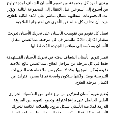
يرتدي الفرد كل مجموعة من تقويم الأسنان الشفاف لمدة تتراوح 
بين أسبوع إلى أسبوعين قبل الانتقال إلى المجموعة التالية. وتؤثر 
عدد المَجموعات المَطلوبة بشكل مباشر على المُدة الكلية للعلاج، 
حيث أن تختلف كل حالة عن الأخرى في احتياجاتها العلاجية.
يَعمل كل تقويم من تقويمات الأسنان على تحريك الأسنان تدريجيًا 
بمقدار 0.1 إلى 0.25 ملليمتر في كل مرحلة، مما يَضمن انتقال 
الأسنان بسلاسة إلى مواقعها الجديدة المُخطط لها. 
يَتميز تقويم الأسنان الشفاف بدقته في تحريك الأسنان المُستهدفة 
فقط في كل مرحلة من مراحل العلاج، مما يَضمن نتائج علاجية 
دقيقة يُمكن التنبؤ بها. وقد لا تتمكن من ملاحظة هذه التغييرات 
التدريجية يوميًا، ولكنها ستكون واضحة تمامًا بمجرد اقترابك من 
اكتمال مرحلة العلاج.
يُصَنع تقويم أسنان انفزلاين من نوع خاص من البلاستيك الحراري 
الطبي الحاصل على براءة اختراع، ويَجمع التقويم بين المرونة 
اللازمة لملاءمة الأسنان بشكل مريح، والصلابة الكافية لتحريك 
الأسنان بشكل فعال. وتَضمن هذه المواد المتطورة راحة العميل 