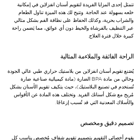
تتمثل إحدى المزايا الفريدة لتقويم أسنان انفزلاين في إمكانية 
خلعه بسهولة عند الحاجة. وتتيح لك هذه الميزة تناول الطعام 
والشراب بحرية، وكذلك الحفاظ على نظافة الفم بشكل مثالي 
عبر التنظيف بالفرشاة والخيط دون أي عوائق، مما يَضمن راحة 
كبيرة خلال فترة العلاج.
الراحة الفائقة والملاءمة المثالية
يُصَنع تقويم أسنان انفزلاين من بلاستيك حراري طبي عالي الجودة 
وخالي من مادة BPA الضارة (مادة كيميائية صناعية ضارة 
تُستخدم في تصنيع البلاستيك)، حيث يتكيف تقويم الأسنان بشكل 
مُريح مع شكل أسنانك الفريد. وتختلف هذه المادة عن الأقواس 
والأسلاك المعدنية التي قد تُسبب إزعاجًا.
تصميم دقيق ومخصص
يقوم أخصائي التقويم بتصميم تقويم شفاف مُخصص يناسب كل 