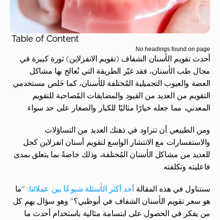
Table of Content
No headings found on page
أحدث تقويم الأسنان الشفاف (تقويم الانفزلاين) ثورة كبيرة في 
مجال طب الأسنان، فقد غيّر الطريقة التي نُعالج بها مشاكل 
العضة والعيوب التجميلية المُختلفة للأسنان، كما خَلص مستخدمي 
التقويم من العديد من القيود والمضايقات المُصاحبة للتقويم 
المعدني، مما جعله خيارًا مثاليًا للكبار والصغار على حد سواء.
ومن الطبيعي أن تتراود في ذهنك العديد من التساؤلات 
والاستفسارات مع الانتشار الواسع لتقويم أسنان انفزلاين كحل 
للعديد من مشاكل الأسنان المُختلفة، وذلك خاصةً بما يتعلق بمدى 
فاعليته وتكلفته.
سنتناول في هذه المقالة 
أحد أكثر الأسئلة شيوعًا بين عملائنا
: "ما 
هو سعر تقويم الأسنان الشفاف في أبوظبي؟" وهو سؤال يهم كل 
من يفكر في الحصول على ابتسامة مثالية باستخدام أحدث ما 