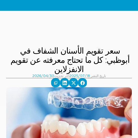
عرض خاص: تقويم إنفزلاين للأطفال والمراهقين – ابتداءً من 5,000 درهم
سعر تقويم الأسنان الشفاف في 
أبوظبي: كل ما تحتاج معرفته عن تقويم 
الانفزلاين
تاريخ النشر 
الجمعة، 18 يوليو 2025
آخر تحديث
18‏/07‏/2025
30‏/04‏/2026