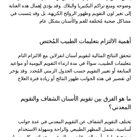
وضوحه ومنع تراكم البكتيريا والبلاك. وقد يؤدي إهمال هذه العناية 
إلى تغير لون التقويم وظهور الروائح الكريهة، بل وقد يَتسبب في 
مشاكل صحية مُختلفة للفم والأسنان بشكل عام.
أهمية الالتزام بتعليمات الطبيب المُختص
تتحقق النتائج المثالية لتقويم أسنان انفزلاين مع الالتزام التام 
بتعليمات الطبيب، سواءً في مدة ارتداء التقويم اليومية أو مواعيد 
المتابعة أو تغيير التقويم حسب الجدول الزمني المُحدد. وقد يؤخر 
أي تقصير في هذه الجوانب ظهور النتائج أو زيادة فترة العلاج.
ما هو الفرق بين تقويم الأسنان الشفاف والتقويم 
المعدني؟
يَختلف التقويم الشفاف عن التقويم المعدني في عدة جوانب 
أساسية، تشمل المظهر الطبيعي والراحة وسهولة الاستخدام. 
نوضح فيما يلي أبرز الفروقات بين النوعين وخصائص كل منهما: