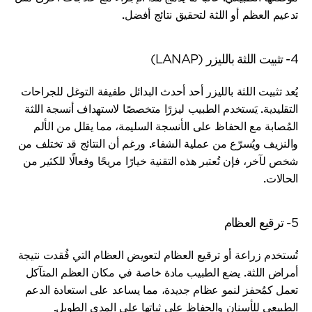
تدعيم العظم أو اللثة لتحقيق نتائج أفضل.
4- تثبيت اللثة بالليزر (LANAP)
يُعد تثبيت اللثة بالليزر أحد أحدث البدائل طفيفة التوغل للجراحات 
التقليدية. يَستخدم الطبيب ليزرًا متخصصًا لاستهداف أنسجة اللثة 
المُصابة مع الحفاظ على الأنسجة السليمة، مما يقلل من الألم 
والنزيف ويُسرّع من عملية الشفاء. ورغم أن النتائج قد تختلف من 
شخص لآخر، فإن تُعتبر هذه التقنية خيارًا مريحًا وفعالًا للكثير من 
الحالات.
5- ترقيع العظام
تُستخدم زراعة أو ترقيع العظام لتعويض العظام التي فُقدت نتيجة 
أمراض اللثة. يضع الطبيب مادة خاصة في مكان العظم المتآكل 
تعمل كمُحفز لنمو عظام جديدة، مما يساعد على استعادة الدعم 
الطبيعي للأسنان والحفاظ على ثباتها على المدى الطويل.