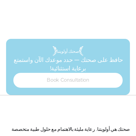
صحتك أولويتنا
حافظ على صحتك — حدد موعدك الآن واستمتع 
برعاية استثنائية!
Book Consultation
صحتك هي أولويتنا. رعاية مليئة بالاهتمام مع حلول طبية متخصصة